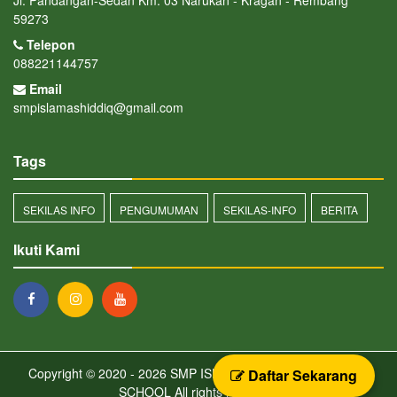
59273
Telepon
088221144757
Email
smpislamashiddiq@gmail.com
Tags
SEKILAS INFO
PENGUMUMAN
SEKILAS-INFO
BERITA
Ikuti Kami
Copyright © 2020 - 2026
SMP ISLAM ASHIDDIQ BOARDING
Daftar Sekarang
SCHOOL
All rights reserved.